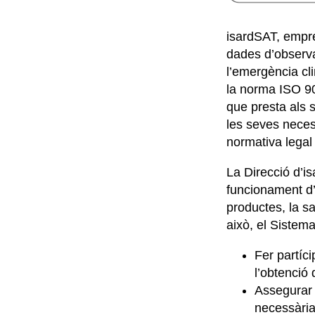
isardSAT, empre
dades d’observac
l’emergència cli
la norma ISO 90
que presta als 
les seves neces
normativa legal 
La Direcció d’i
funcionament d’
productes, la sa
això, el Sistem
Fer partíc
l’obtenció 
Assegurar q
necessària