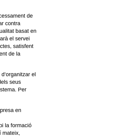
rocessament de
ar contra
ualitat basat en
rà el servei
tes, satisfent
ent de la
d’organitzar el
dels seus
sistema. Per
mpresa en
bi la formació
í mateix,