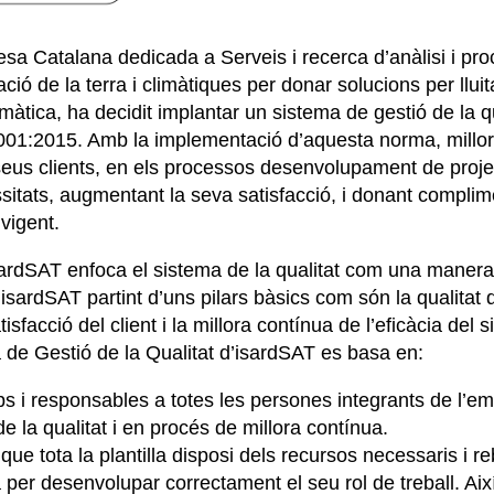
sa Catalana dedicada a Serveis i recerca d’anàlisi i p
ió de la terra i climàtiques per donar solucions per lluit
màtica, ha decidit implantar un sistema de gestió de la q
01:2015. Amb la implementació d’aquesta norma, millora
seus clients, en els processos desenvolupament de projec
sitats, augmentant la seva satisfacció, i donant complim
vigent.
sardSAT enfoca el sistema de la qualitat com una manera 
isardSAT partint d’uns pilars bàsics com són la qualitat 
tisfacció del client i la millora contínua de l’eficàcia del 
a de Gestió de la Qualitat d’isardSAT es basa en:
ips i responsables a totes les persones integrants de l’e
de la qualitat i en procés de millora contínua.
ue tota la plantilla disposi dels recursos necessaris i re
 per desenvolupar correctament el seu rol de treball. Aix