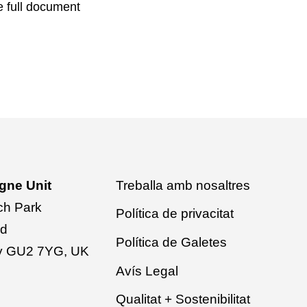
e full document
egne Unit
Treballa amb nosaltres
ch Park
Política de privacitat
ad
Política de Galetes
rey GU2 7YG, UK
Avís Legal
Qualitat + Sostenibilitat