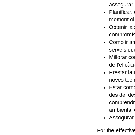
assegurar 
Planificar,
moment el 
Obtenir la 
compromís 
Complir amb
serveis qu
Millorar c
de l’eficàc
Prestar la 
noves tecn
Estar compr
des del de
comprendre 
ambiental 
Assegurar 
For the effectiv