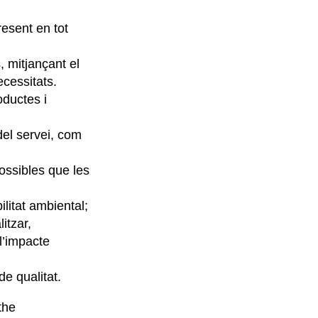
resent en tot
, mitjançant el
cessitats.
oductes i
del servei, com
possibles que les
ilitat ambiental;
itzar,
 l’impacte
e qualitat.
the